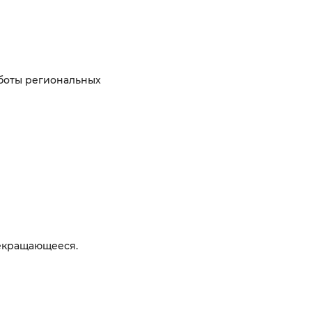
боты региональных
екращающееся.