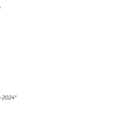
й
-2024"