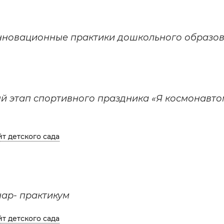
нновационные практики дошкольного образов
 этап спортивного праздника «Я космонавтом 
йт детского сада
ар- практикум
йт детского сада