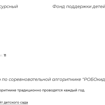
сурсный
Фонд поддержки дете
е:
11
 по соревновательной алгоритмике "РОБОкид
оритмике традиционно проводятся каждый год.
йт детского сада