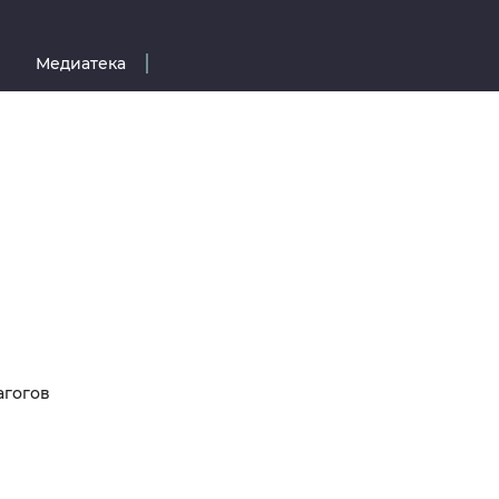
Медиатека
агогов