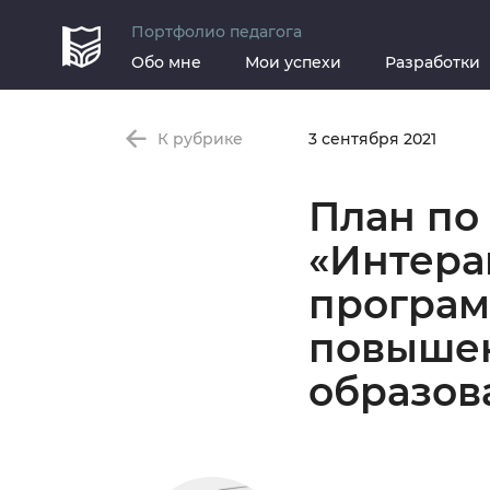
Портфолио педагога
Обо мне
Мои успехи
Разработки
К рубрике
3 сентября 2021
План по
«Интера
програм
повышен
образов