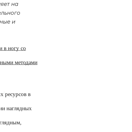
яет на
ельного
ные и
и в ногу со
нными методами
ых
ресурсов в
ии наглядных
аглядным,