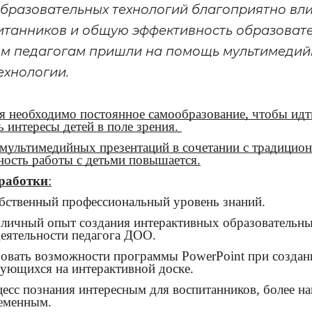
бразовательных технологий благоприятно вли
танников и общую эффективность образоват
том педагогам пришли на помощь мультимедий
ехнологии.
ля необходимо постоянное самообразование, чтобы идт
 интересы детей в поле зрения.
мультимедийных презентаций в сочетании с традицио
ность работы с детьми повышается.
зработки
:
бственный профессиональный уровень знаний.
 личный опыт создания интерактивных образовательн
еятельности педагога ДОО.
овать возможности программы PowerPoint при создан
зующихся на интерактивной доске.
есс познания интересным для воспитанников, более н
еменным.