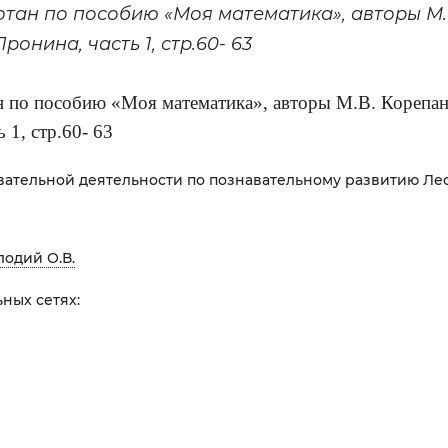
отан по пособию «Моя математика», авторы М.В
Пронина, часть 1, стр.60- 63
н по пособию «Моя математика», авторы М.В. Корепано
 1, стр.60- 63
вательной деятельности по познавательному развитию Лес
лодий О.В.
ных сетях: