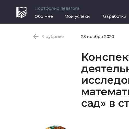
Портфолио педагога
Обо мне
Мои успехи
Разработки
К рубрике
23 ноября 2020
Конспек
деятель
исследо
математ
сад» в с