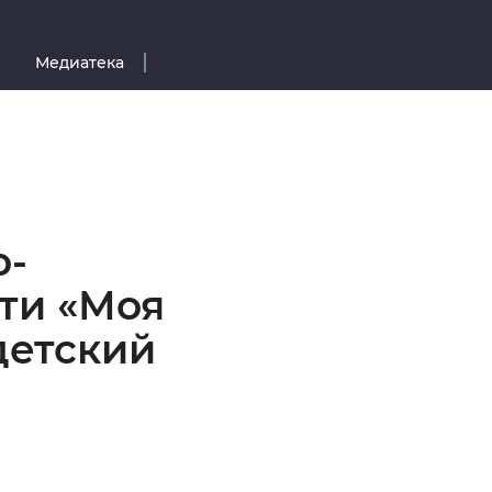
Медиатека
о-
ти «Моя
детский